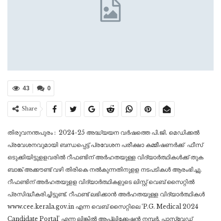
43
0
Share
തിരുവനന്തപുരം : 2024-25 അദ്ധ്യയന വർഷത്തെ പി.ജി. മെഡിക്കൽ
പ്രവേശനവുമായി ബന്ധപ്പെട്ട് പ്രവേശന പരീക്ഷാ കമ്മീഷണർക്ക് ഫീസ്
ഒടുക്കിയിട്ടുളളവരിൽ റീഫണ്ടിന് അർഹതയുള്ള വിദ്യാർത്ഥികൾക്ക് തുക
ബാങ്ക് അക്കൗണ്ട് വഴി തിരികെ നൽകുന്നതിനുളള നടപടികൾ ആരംഭിച്ചു.
റീഫണ്ടിന് അർഹതയുളള വിദ്യാർത്ഥികളുടെ ലിസ്റ്റ് വെബ് സൈറ്റിൽ
പ്രസിദ്ധീകരിച്ചിട്ടുണ്ട്. റീഫണ്ട് ലഭിക്കാൻ അർഹതയുള്ള വിദ്യാർത്ഥികൾ
www.cee.kerala.gov.in എന്ന വെബ് സൈറ്റിലെ ‘P.G. Medical 2024
Candidate Portal’ എന്ന ലിങ്കിൽ ആപ്ലിക്കേഷൻ നമ്പർ, പാസ്‌വേഡ്‌