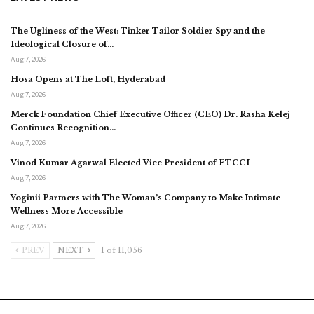
The Ugliness of the West: Tinker Tailor Soldier Spy and the
Ideological Closure of…
Aug 7, 2026
Hosa Opens at The Loft, Hyderabad
Aug 7, 2026
Merck Foundation Chief Executive Officer (CEO) Dr. Rasha Kelej
Continues Recognition…
Aug 7, 2026
Vinod Kumar Agarwal Elected Vice President of FTCCI
Aug 7, 2026
Yoginii Partners with The Woman’s Company to Make Intimate
Wellness More Accessible
Aug 7, 2026
PREV
NEXT
1 of 11,056