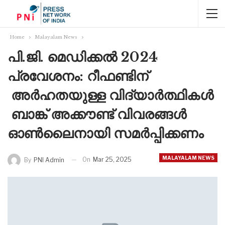
Home
Malayalam News
പി.ജി. മെഡിക്കൽ 2024
പ്രവേശനം: റീഫണ്ടിന്
അർഹതയുള്ള വിദ്യാർത്ഥികൾ
ബാങ്ക് അക്കൗണ്ട് വിവരങ്ങൾ
ഓൺലൈനായി സമർപ്പിക്കണം
MALAYALAM NEWS
On
Mar 25, 2025
By
PNI Admin