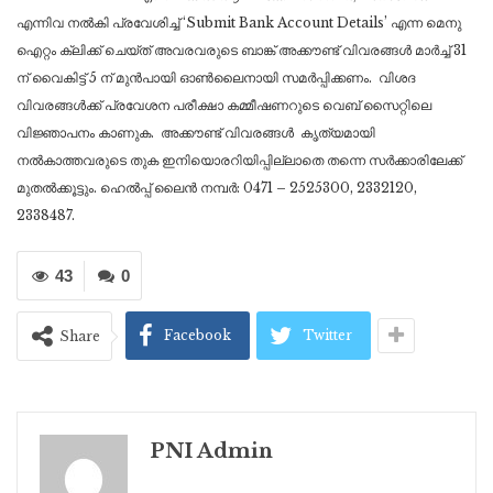
എന്നിവ നൽകി പ്രവേശിച്ച് ‘Submit Bank Account Details’ എന്ന മെനു
ഐറ്റം ക്ലിക്ക് ചെയ്ത് അവരവരുടെ ബാങ്ക് അക്കൗണ്ട് വിവരങ്ങൾ മാർച്ച് 31
ന് വൈകിട്ട് 5 ന് മുൻപായി ഓൺലൈനായി സമർപ്പിക്കണം. വിശദ
വിവരങ്ങൾക്ക് പ്രവേശന പരീക്ഷാ കമ്മീഷണറുടെ വെബ് സൈറ്റിലെ
വിജ്ഞാപനം കാണുക. അക്കൗണ്ട് വിവരങ്ങൾ കൃത്യമായി
നൽകാത്തവരുടെ തുക ഇനിയൊരറിയിപ്പില്ലാതെ തന്നെ സർക്കാരിലേക്ക്
മുതൽക്കൂട്ടും. ഹെൽപ്പ് ലൈൻ നമ്പർ: 0471 – 2525300, 2332120,
2338487.
43
0
Facebook
Twitter
Share
PNI Admin