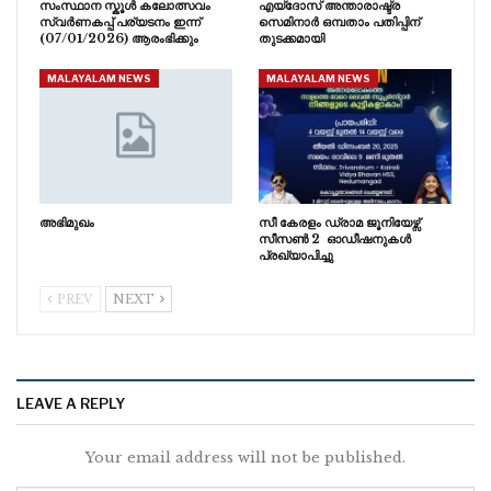
സംസ്ഥാന സ്കൂൾ കലോത്സവം
എയ്ദോസ് അന്താരാഷ്ട്ര
സ്വർണകപ്പ് പര്യടനം ഇന്ന്
സെമിനാർ ഒമ്പതാം പതിപ്പിന്
(07/01/2026) ആരംഭിക്കും
തുടക്കമായി
MALAYALAM NEWS
MALAYALAM NEWS
അഭിമുഖം
സീ കേരളം ഡ്രാമ ജൂനിയേഴ്സ്
സീസൺ 2 ഓഡീഷനുകൾ
പ്രഖ്യാപിച്ചു
PREV
NEXT
LEAVE A REPLY
Your email address will not be published.