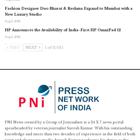
Fashion Designer Duo Bharat & Reshma Expand to Mumbai with a
New Luxury Studio
Aug 6, 2026
HP Announces the Availability of India-First HP OmniPad 12
Aug 6, 2026
PREV
NEXT
1 of 11,035
PNI News owned by a Group of Journalists is a 24 X 7 news portal
spearheaded by veteran journalist Suresh Kumar. With his outstanding
knowledge and more than two decades of experience in the field of both
print and electronic media, Suresh Kumar performs his duties as the